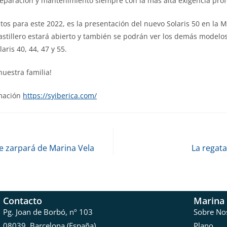
reparación y mantenimiento siempre con la más alta exigencia prof
tos para este 2022, es la presentación del nuevo Solaris 50 en la 
astillero estará abierto y también se podrán ver los demás modelo
laris 40, 44, 47 y 55.
nuestra familia!
mación
https://syiberica.com/
e zarpará de Marina Vela
La regat
Contacto
Marina 
Pg. Joan de Borbó, nº 103
Sobre No
08039, Barcelona (España)
Plano