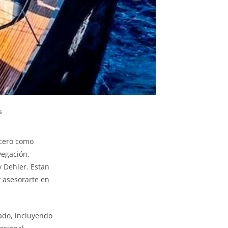
s
ucero como
vegación,
y Dehler. Estan
 asesorarte en
zado, incluyendo